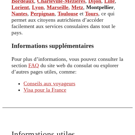
Bordeaux
,
Charleville-Mézières
,
Dijon
,
Lille
,
Lorient
,
Lyon
,
Marseille
,
Metz
,
Montpellier
,
Nantes
,
Perpignan
,
Toulouse
et
Tours
, ce qui
permet aux citoyens autrichiens d’accéder
facilement aux services consulaires dans tout le
pays.
Informations supplémentaires
Pour plus d’informations, vous pouvez consulter la
section
FAQ
du site web du consulat ou explorer
d’autres pages utiles, comme:
Conseils aux voyageurs
Visa pour la France
Informations utiles