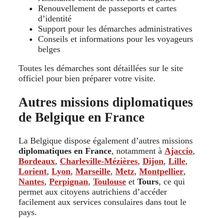
Renouvellement de passeports et cartes
d’identité
Support pour les démarches administratives
Conseils et informations pour les voyageurs
belges
Toutes les démarches sont détaillées sur le site
officiel pour bien préparer votre visite.
Autres missions diplomatiques
de Belgique en France
La Belgique dispose également d’autres missions
diplomatiques en France
, notamment à
Ajaccio
,
Bordeaux
,
Charleville-Mézières
,
Dijon
,
Lille
,
Lorient
,
Lyon
,
Marseille
,
Metz
,
Montpellier
,
Nantes
,
Perpignan
,
Toulouse
et
Tours
, ce qui
permet aux citoyens autrichiens d’accéder
facilement aux services consulaires dans tout le
pays.