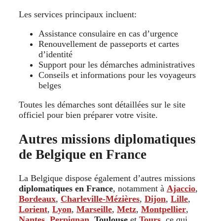
Les services principaux incluent:
Assistance consulaire en cas d’urgence
Renouvellement de passeports et cartes
d’identité
Support pour les démarches administratives
Conseils et informations pour les voyageurs
belges
Toutes les démarches sont détaillées sur le site
officiel pour bien préparer votre visite.
Autres missions diplomatiques
de Belgique en France
La Belgique dispose également d’autres missions
diplomatiques en France
, notamment à
Ajaccio
,
Bordeaux
,
Charleville-Mézières
,
Dijon
,
Lille
,
Lorient
,
Lyon
,
Marseille
,
Metz
,
Montpellier
,
Nantes
,
Perpignan
,
Toulouse
et
Tours
, ce qui