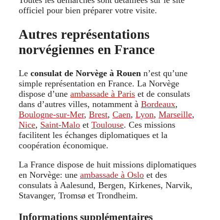
Toutes les démarches sont détaillées sur le site
officiel pour bien préparer votre visite.
Autres représentations
norvégiennes en France
Le
consulat de Norvège à Rouen
n’est qu’une
simple représentation en France. La Norvège
dispose d’une
ambassade à Paris
et de consulats
dans d’autres villes, notamment à
Bordeaux
,
Boulogne-sur-Mer
,
Brest
,
Caen
,
Lyon
,
Marseille
,
Nice
,
Saint-Malo
et
Toulouse
. Ces missions
facilitent les échanges diplomatiques et la
coopération économique.
La France dispose de huit missions diplomatiques
en Norvège: une
ambassade à Oslo
et des
consulats à Aalesund, Bergen, Kirkenes, Narvik,
Stavanger, Tromsø et Trondheim.
Informations supplémentaires