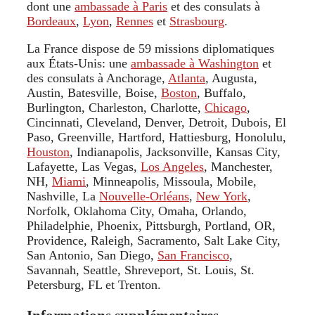
dont une
ambassade à Paris
et des consulats à
Bordeaux
,
Lyon
,
Rennes
et
Strasbourg
.
La France dispose de 59 missions diplomatiques
aux États-Unis: une
ambassade à Washington
et
des consulats à Anchorage,
Atlanta
, Augusta,
Austin, Batesville, Boise,
Boston
, Buffalo,
Burlington, Charleston, Charlotte,
Chicago
,
Cincinnati, Cleveland, Denver, Detroit, Dubois, El
Paso, Greenville, Hartford, Hattiesburg, Honolulu,
Houston
, Indianapolis, Jacksonville, Kansas City,
Lafayette, Las Vegas,
Los Angeles
, Manchester,
NH,
Miami
, Minneapolis, Missoula, Mobile,
Nashville, La
Nouvelle-Orléans
,
New York
,
Norfolk, Oklahoma City, Omaha, Orlando,
Philadelphie, Phoenix, Pittsburgh, Portland, OR,
Providence, Raleigh, Sacramento, Salt Lake City,
San Antonio, San Diego,
San Francisco
,
Savannah, Seattle, Shreveport, St. Louis, St.
Petersburg, FL et Trenton.