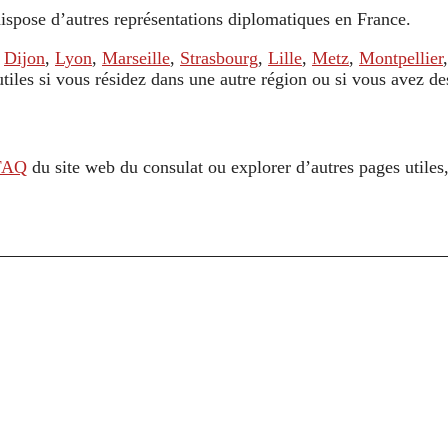
ispose d’autres représentations diplomatiques en France.
,
Dijon
,
Lyon
,
Marseille
,
Strasbourg
,
Lille
,
Metz
,
Montpellier
 utiles si vous résidez dans une autre région ou si vous avez d
FAQ
du site web du consulat ou explorer d’autres pages utile