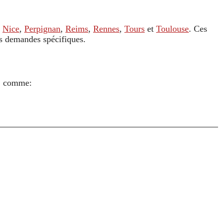
,
Nice
,
Perpignan
,
Reims
,
Rennes
,
Tours
et
Toulouse
. Ces
es demandes spécifiques.
s, comme: