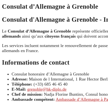
Consulat d’Allemagne à Grenoble
Consulat d'Allemagne à Grenoble - In
Le
Consulat d’Allemagne à Grenoble
représente officiell
allemands
ainsi qu’aux
citoyens français
qui doivent accom
Les services incluent notamment le renouvellement de passe
allemands en France.
Informations de contact
Consulat honoraire d’Allemagne à Grenoble
Adresse:
Maison de l International, 1 Rue Hector Ber
Téléphone:
(+33) 685 46 45 40
E-Mail:
grenoble@hk-diplo.de
Chef de mission:
Nadja Florine Buntinx, Consul hono
Ambassade compétent:
Ambassade d’Allemagne à Pa