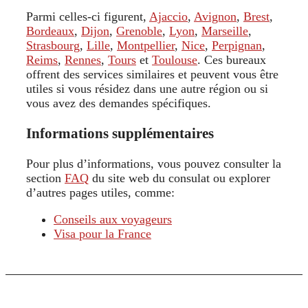
Parmi celles-ci figurent,
Ajaccio
,
Avignon
,
Brest
,
Bordeaux
,
Dijon
,
Grenoble
,
Lyon
,
Marseille
,
Strasbourg
,
Lille
,
Montpellier
,
Nice
,
Perpignan
,
Reims
,
Rennes
,
Tours
et
Toulouse
. Ces bureaux
offrent des services similaires et peuvent vous être
utiles si vous résidez dans une autre région ou si
vous avez des demandes spécifiques.
Informations supplémentaires
Pour plus d’informations, vous pouvez consulter la
section
FAQ
du site web du consulat ou explorer
d’autres pages utiles, comme:
Conseils aux voyageurs
Visa pour la France