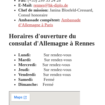
Fax:
(+33) 299 33 24 28
E-Mail:
rennes@hk-diplo.de
Chef de mission:
Janina Blosfeld-Cressard,
Consul honoraire
Ambassade compétent:
Ambassade
d’Allemagne à Paris
Horaires d'ouverture du
consulat d'Allemagne à Rennes
Lundi:
Sur rendez-vous
Mardi:
Sur rendez-vous
Mercredi:
Sur rendez-vous
Jeudi:
Sur rendez-vous
Vendredi:
Sur rendez-vous
Samedi:
Fermé
Dimanche:
Fermé