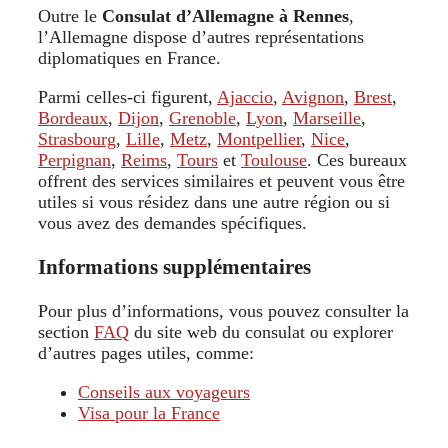
Outre le
Consulat d’Allemagne à Rennes
,
l’Allemagne dispose d’autres représentations
diplomatiques en France.
Parmi celles-ci figurent,
Ajaccio
,
Avignon
,
Brest
,
Bordeaux
,
Dijon
,
Grenoble
,
Lyon
,
Marseille
,
Strasbourg
,
Lille
,
Metz
,
Montpellier
,
Nice
,
Perpignan
,
Reims
,
Tours
et
Toulouse
. Ces bureaux
offrent des services similaires et peuvent vous être
utiles si vous résidez dans une autre région ou si
vous avez des demandes spécifiques.
Informations supplémentaires
Pour plus d’informations, vous pouvez consulter la
section
FAQ
du site web du consulat ou explorer
d’autres pages utiles, comme:
Conseils aux voyageurs
Visa pour la France