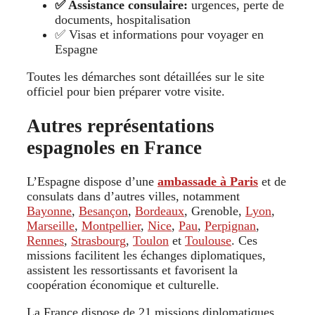
✅ Assistance consulaire:
urgences, perte de
documents, hospitalisation
✅ Visas et informations pour voyager en
Espagne
Toutes les démarches sont détaillées sur le site
officiel pour bien préparer votre visite.
Autres représentations
espagnoles en France
L’Espagne dispose d’une
ambassade à Paris
et de
consulats dans d’autres villes, notamment
Bayonne
,
Besançon
,
Bordeaux
, Grenoble,
Lyon
,
Marseille
,
Montpellier
,
Nice
,
Pau
,
Perpignan
,
Rennes
,
Strasbourg
,
Toulon
et
Toulouse
. Ces
missions facilitent les échanges diplomatiques,
assistent les ressortissants et favorisent la
coopération économique et culturelle.
La France dispose de 21 missions diplomatiques