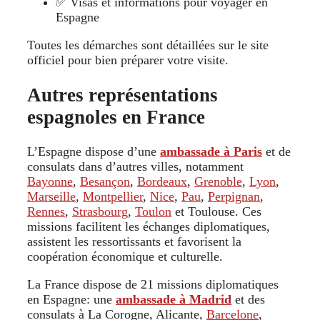
✅ Visas et informations pour voyager en
Espagne
Toutes les démarches sont détaillées sur le site
officiel pour bien préparer votre visite.
Autres représentations
espagnoles en France
L’Espagne dispose d’une
ambassade à Paris
et de
consulats dans d’autres villes, notamment
Bayonne
,
Besançon
,
Bordeaux
,
Grenoble
,
Lyon
,
Marseille
,
Montpellier
,
Nice
,
Pau
,
Perpignan
,
Rennes
,
Strasbourg
,
Toulon
et Toulouse. Ces
missions facilitent les échanges diplomatiques,
assistent les ressortissants et favorisent la
coopération économique et culturelle.
La France dispose de 21 missions diplomatiques
en Espagne: une
ambassade à Madrid
et des
consulats à La Corogne, Alicante,
Barcelone
,